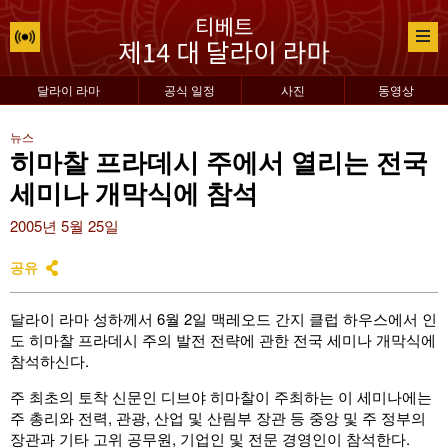
달라이 라마
공식 일정
사진
동영상
뉴스
히마찰 프라데시 주에서 열리는 전국
세미나 개막식에 참석
2005년 5월 25일
공유
달라이 라마 성하께서 6월 2일 맥레오드 간지 클럽 하우스에서 인
도 히마찰 프라데시 주의 발전 전략에 관한 전국 세미나 개막식에
참석하신다.
주 최초의 토착 신문인 디브야 히마찰이 주최하는 이 세미나에는
주 총리와 전력, 관광, 산업 및 산림부 장관 등 중앙 및 주 정부의
장관과 기타 고위 공무원, 기업인 및 전문 경영인이 참석한다.