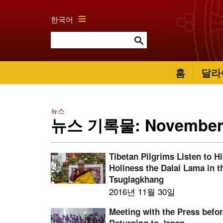
한국어
홈
달라
뉴스
뉴스 기록물: November
Tibetan Pilgrims Listen to H
Holiness the Dalai Lama in t
Tsuglagkhang
2016년 11월 30일
Meeting with the Press befo