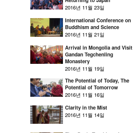
Returning to Japan
2016년 11월 23일
International Conference on
Buddhism and Science
2016년 11월 21일
Arrival in Mongolia and Visit
Gandan Tegchenling
Monastery
2016년 11월 19일
The Potential of Today, The
Potential of Tomorrow
2016년 11월 16일
Clarity in the Mist
2016년 11월 14일