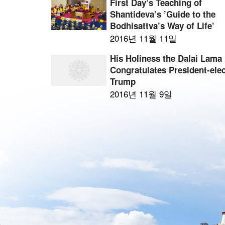
First Day’s Teaching of
Shantideva’s ’Guide to the
Bodhisattva’s Way of Life’
2016년 11월 11일
His Holiness the Dalai Lama
Congratulates President-ele
Trump
2016년 11월 9일