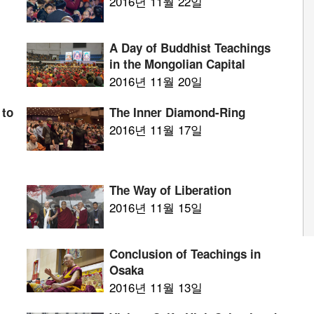
2016년 11월 22일
A Day of Buddhist Teachings
in the Mongolian Capital
2016년 11월 20일
 to
The Inner Diamond-Ring
2016년 11월 17일
The Way of Liberation
2016년 11월 15일
Conclusion of Teachings in
Osaka
2016년 11월 13일