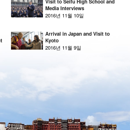
Visit to Seifu High School and
Media Interviews
2016년 11월 10일
Arrival in Japan and Visit to
ct
Kyoto
2016년 11월 9일