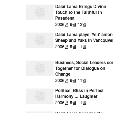
Dalai Lama Brings Divine
Touch to the Faithful in
Pasadena
2006년 9월 12일
Dalai Lama plays 'Yeti' amo
Sheep and Yaks in Vancouve
2006년 9월 11일
Business, Social Leaders c
Together for Dialogue on
Change
2006년 9월 11일
Politics, Bliss in Perfect
Harmony ... Laughter
2006년 9월 11일