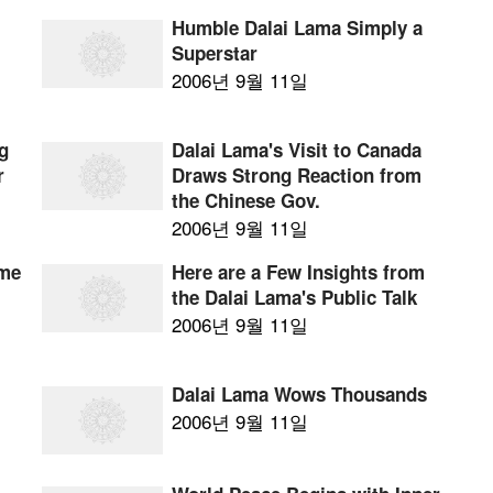
Humble Dalai Lama Simply a
Superstar
2006년 9월 11일
ng
Dalai Lama's Visit to Canada
r
Draws Strong Reaction from
the Chinese Gov.
2006년 9월 11일
ome
Here are a Few Insights from
the Dalai Lama's Public Talk
2006년 9월 11일
Dalai Lama Wows Thousands
2006년 9월 11일