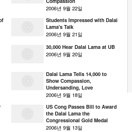
Compassion
2006년 9월 22일
of
Students Impressed with Dalai
Lama's Talk
2006년 9월 21일
30,000 Hear Dalai Lama at UB
2006년 9월 20일
Dalai Lama Tells 14,000 to
Show Compassion,
Undersanding, Love
2006년 9월 18일
r
US Cong Passes Bill to Award
the Dalai Lama the
Congressional Gold Medal
2006년 9월 13일