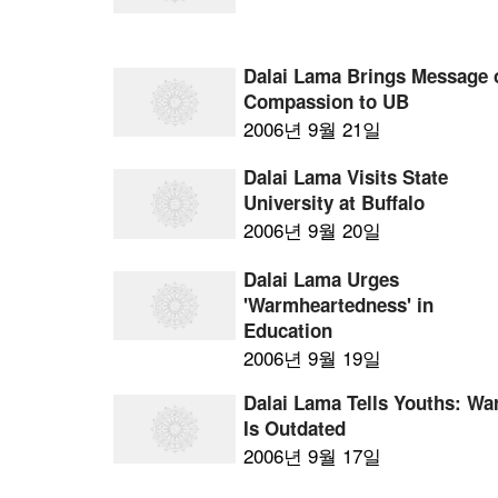
Dalai Lama Brings Message 
Compassion to UB
2006년 9월 21일
Dalai Lama Visits State
University at Buffalo
2006년 9월 20일
Dalai Lama Urges
'Warmheartedness' in
Education
2006년 9월 19일
Dalai Lama Tells Youths: Wa
Is Outdated
2006년 9월 17일