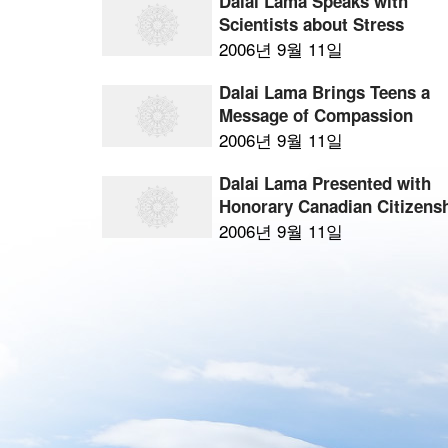
Dalai Lama Speaks with
Scientists about Stress
2006년 9월 11일
Dalai Lama Brings Teens a
Message of Compassion
2006년 9월 11일
Dalai Lama Presented with
Honorary Canadian Citizens
2006년 9월 11일