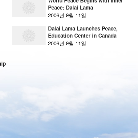
World Peace Begins with Inner
Peace: Dalai Lama
2006년 9월 11일
Dalai Lama Launches Peace,
Education Center in Canada
2006년 9월 11일
hip