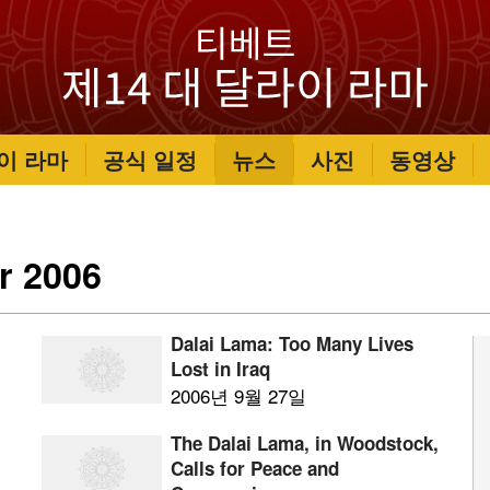
이 라마
공식 일정
뉴스
사진
동영상
 2006
Dalai Lama: Too Many Lives
Lost in Iraq
2006년 9월 27일
The Dalai Lama, in Woodstock,
Calls for Peace and