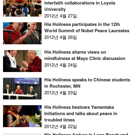
interfaith collaborations in Loyola
University
2012년 4월 27일
His Holiness participates in the 12th
World Summit of Nobel Peace Laureates
2012년 4월 26일
His Holiness shares views on
mindfulness at Mayo Clinic discussion
2012년 4월 24일
His Holiness speaks to Chinese students
in Rochester, MN
2012년 4월 23일
His Holiness bestows Yamantaka
Initiations and talks about peace in
troubled times
2012년 4월 22일
His Holiness Arrives in Long Beach and