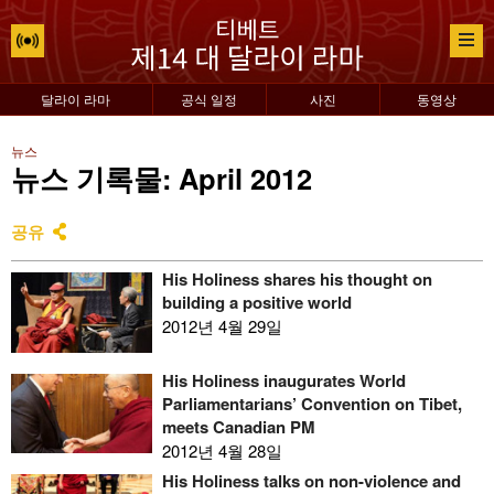
달라이 라마
공식 일정
사진
동영상
뉴스
뉴스 기록물: April 2012
공유
His Holiness shares his thought on
building a positive world
2012년 4월 29일
His Holiness inaugurates World
Parliamentarians’ Convention on Tibet,
meets Canadian PM
2012년 4월 28일
His Holiness talks on non-violence and