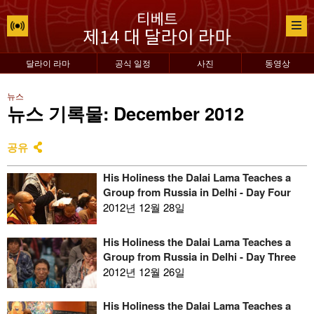
달라이 라마
공식 일정
사진
동영상
뉴스
뉴스 기록물: December 2012
공유
His Holiness the Dalai Lama Teaches a
Group from Russia in Delhi - Day Four
2012년 12월 28일
His Holiness the Dalai Lama Teaches a
Group from Russia in Delhi - Day Three
2012년 12월 26일
His Holiness the Dalai Lama Teaches a