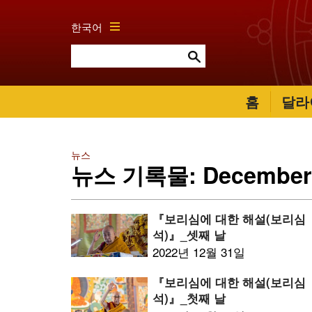
한국어
홈
달라
뉴스
뉴스 기록물: December 
『보리심에 대한 해설(보리심
석)』_셋째 날
2022년 12월 31일
『보리심에 대한 해설(보리심
석)』_첫째 날