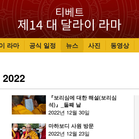
이 라마
공식 일정
뉴스
사진
동영상
2022
『보리심에 대한 해설(보리심
석)』_둘째 날
2022년 12월 30일
마하보디 사원 방문
2022년 12월 23일