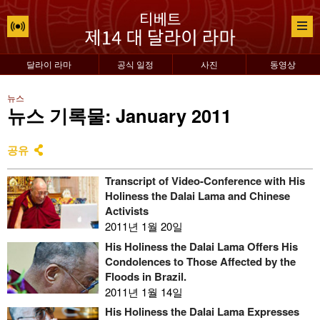
달라이 라마
공식 일정
사진
동영상
뉴스
뉴스 기록물: January 2011
공유
Transcript of Video-Conference with His
Holiness the Dalai Lama and Chinese
Activists
2011년 1월 20일
His Holiness the Dalai Lama Offers His
Condolences to Those Affected by the
Floods in Brazil.
2011년 1월 14일
His Holiness the Dalai Lama Expresses