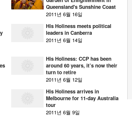
Garden of Enlightenment in
Queensland's Sunshine Coast
2011년 6월 16일
His Holiness meets political
ty
leaders in Canberra
2011년 6월 14일
His Holiness: CCP has been
ves
around 60 years, it’s now their
turn to retire
2011년 6월 12일
His Holiness arrives in
Melbourne for 11-day Australia
tour
2011년 6월 9일