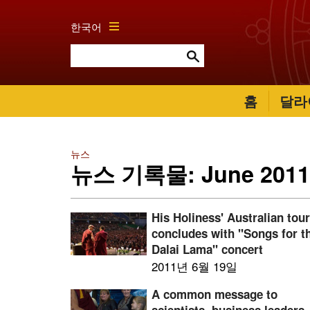
한국어
홈
달라
뉴스
뉴스 기록물: June 2011
His Holiness' Australian tou
concludes with "Songs for t
Dalai Lama" concert
2011년 6월 19일
A common message to