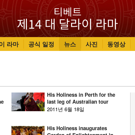
이 라마
공식 일정
뉴스
사진
동영상
r
His Holiness in Perth for the
he
last leg of Australian tour
2011년 6월 18일
His Holiness inaugurates