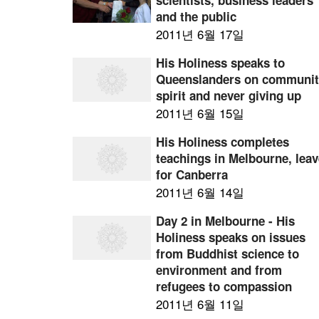
scientists, business leaders
and the public
2011년 6월 17일
His Holiness speaks to
Queenslanders on communi
spirit and never giving up
2011년 6월 15일
His Holiness completes
teachings in Melbourne, lea
for Canberra
2011년 6월 14일
Day 2 in Melbourne - His
Holiness speaks on issues
from Buddhist science to
environment and from
refugees to compassion
2011년 6월 11일