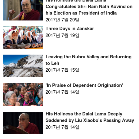
Congratulates Shri Ram Nath Kovind on
his Election as President of India
2017년 7월 20일
Three Days in Zanskar
2017년 7월 19일
Leaving the Nubra Valley and Returning
to Leh
2017년 7월 15일
'In Praise of Dependent Origination'
2017년 7월 14일
His Holiness the Dalai Lama Deeply
Saddened by Liu Xiaobo's Passing Away
2017년 7월 14일