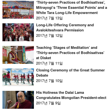
‘Thirty-seven Practices of Bodhisattvas’,
Mitrayogi’s ‘Three Essential Points’ and a
White Tara Long-Life Empowerment
2017년 7월 13일
Long-Life Offering Ceremony and
Avalokiteshvara Permission
2017년 7월 12일
Teaching ‘Stages of Meditation’ and
‘Thirty-seven Practices of Bodhisattvas’
at Disket
2017년 7월 11일
Closing Ceremony of the Great Summer
Debate
2017년 7월 10일
His Holiness the Dalai Lama
Congratulates Mongolian President-elect
2017년 7월 9일