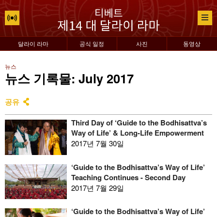
달라이 라마
공식 일정
사진
동영상
뉴스
뉴스 기록물: July 2017
공유
Third Day of ‘Guide to the Bodhisattva’s
Way of Life’ & Long-Life Empowerment
2017년 7월 30일
‘Guide to the Bodhisattva’s Way of Life’
Teaching Continues - Second Day
2017년 7월 29일
‘Guide to the Bodhisattva’s Way of Life’