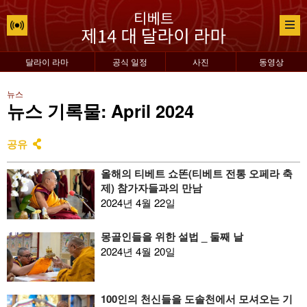
달라이 라마
공식 일정
사진
동영상
뉴스
뉴스 기록물: April 2024
공유
올해의 티베트 쇼똔(티베트 전통 오페라 축
제) 참가자들과의 만남
2024년 4월 22일
몽골인들을 위한 설법 _ 둘째 날
2024년 4월 20일
100인의 천신들을 도솔천에서 모셔오는 기