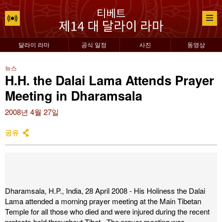
달라이 라마
공식 일정
사진
동영상
뉴스
H.H. the Dalai Lama Attends Prayer
Meeting in Dharamsala
2008년 4월 27일
공유
Dharamsala, H.P., India, 28 April 2008 - His Holiness the Dalai
Lama attended a morning prayer meeting at the Main Tibetan
Temple for all those who died and were injured during the recent
protests held throughout Tibet. The prayer meeting was