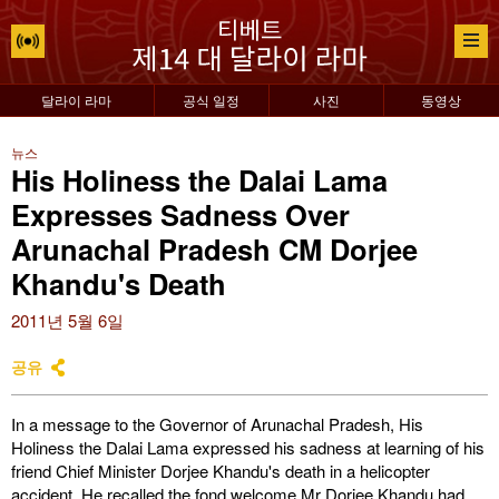
달라이 라마
공식 일정
사진
동영상
뉴스
His Holiness the Dalai Lama
Expresses Sadness Over
Arunachal Pradesh CM Dorjee
Khandu's Death
2011년 5월 6일
공유
In a message to the Governor of Arunachal Pradesh, His
Holiness the Dalai Lama expressed his sadness at learning of his
friend Chief Minister Dorjee Khandu's death in a helicopter
accident. He recalled the fond welcome Mr Dorjee Khandu had