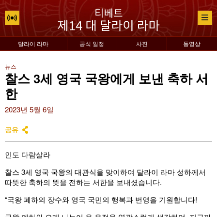
달라이 라마
공식 일정
사진
동영상
뉴스
찰스 3세 영국 국왕에게 보낸 축하 서
한
2023년 5월 6일
공유
인도 다람살라
찰스 3세 영국 국왕의 대관식을 맞이하여 달라이 라마 성하께서
따뜻한 축하의 뜻을 전하는 서한을 보내셨습니다.
“국왕 폐하의 장수와 영국 국민의 행복과 번영을 기원합니다!
국왕 폐하와 오래 나누어 온 우정을 영광스럽게 생각하며, 지금까