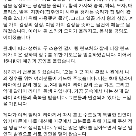
음을 상징하는 공양물을 올리고, 황색 가사와 승복, 하의, 모자, 매
트리스, 발우, 지팡이(집주인이 시주를 청하는 승려가 집 앞에 왔
음을 알리기 위해 사용했던 물건), 그리고 일곱 가지 왕의 상징, 여
덟 가지 길상의 상징, 여덟 가지 길상을 뜻하는 물건이 예물로 올
려졌습니다. 이어서 흰 소라와 모자가 올려지고, 음식물 공양도
이어졌습니다.
관례에 따라 성하의 두 스승인 깝제 링 린포체와 깝제 티장 린포
체가 지은 성하의 장수를 위한 기도문을 암송하였습니다. 이어서
16나한께 예경과 공양을 올렸습니다.
성하께서 법문을 하셨습니다. “오늘 이곳 따시 훈뽀 사원에서 나
의 장수를 위해 여러분들이 기도해 주셨습니다. 나는 초대 달라이
라마이신 걀와 겐둔 둡, 3대 달라이 라마 걀와 소남 갸초, 그리고
역대 달라이 라마의 환생 자입니다. 가끔 꿈속에서 나는 선대 달
라이 라마들의 축복을 받습니다. 그분들과 연결되어 있다는 느낌
을 가집니다.
게다가 여러 달라이 라마께서 따시 훈뽀 수도원과 특별한 인연이
있기 때문에 나를 대신해 이곳에서 그분들을 위해 기도해 주신 점
을 영광으로 생각합니다. 우리는 많은 생애를 살아오면서 쌓은 업
연과 발원으로 서로 인연을 맺어 왔습니다.