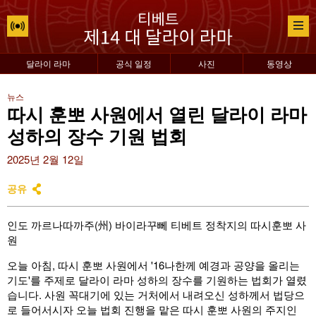
달라이 라마
공식 일정
사진
동영상
뉴스
따시 훈뽀 사원에서 열린 달라이 라마
성하의 장수 기원 법회
2025년 2월 12일
공유
인도 까르나따까주(州) 바이라꾸뻬 티베트 정착지의 따시훈뽀 사
원
오늘 아침, 따시 훈뽀 사원에서 '16나한께 예경과 공양을 올리는
기도'를 주제로 달라이 라마 성하의 장수를 기원하는 법회가 열렸
습니다. 사원 꼭대기에 있는 거처에서 내려오신 성하께서 법당으
로 들어서시자 오늘 법회 진행을 맡은 따시 훈뽀 사원의 주지인