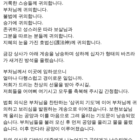
거룩한 스승들께 귀의합니다.
부처님께 귀의합니다.
불법에 귀의합니다.
승가에 귀의합니다.
존귀하고 성스러운 따라 보살님과
그분을 따르는 분들께 귀의합니다.
지혜의 눈을 가진 호법신(護法神)께 귀의합니다.
금강 상사가 아래 게송을 낭송하며 성하께 십자가 형태의 바즈라
가 새겨진 방석을 올렸습니다.
부처님께서 이곳에 임하셨으니
얼마나 다행스럽고 경이로운 일입니까.
저희가 드리는 천상의 선물을 받아 주시길,
저희들을 어여삐 여기시고 모두를 축복해 주시길 간청합니다.
법회 의식은 부처님을 찬탄하는 '삼귀의 기도'에 이어 부처님께 귀
의하고 보리심을 발원하는 게송으로 이어졌습니다. 보현보살님
께 올리는 공양과 이를 마음으로 그려 올리는 기도문이 낭송되었
습니다. 부처님들을 불러 모신 후 먼저 공양을 올리고 물을 올렸
습니다. 이후 만다라 공양이 이루어졌습니다.
차와 의식용 단밥이 대중에게 나누어지고 공양게가 낭송되었습