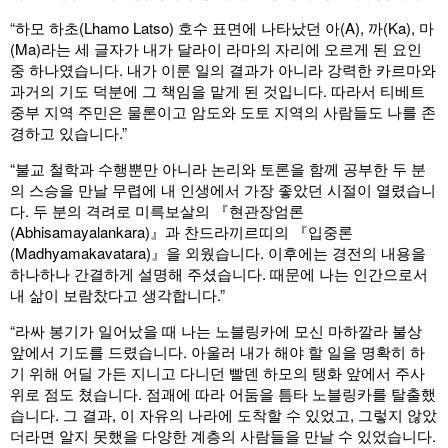
“하모 하초(Lhamo Latso) 호수 표면에 나타났던 아(A), 까(Ka), 마
(Ma)라는 세 글자가 내가 달라이 라마의 자리에 오르게 된 요인
중 하나였습니다. 내가 이룬 일의 결과가 아니라 강력한 카르마와
과거의 기도 덕분에 그 책임을 맡게 된 것입니다. 따라서 티베트
중부 지역 주민은 물론이고 암도와 도토 지역의 사람들도 나를 존
경하고 있습니다.”
“불교 철학과 수행뿐만 아니라 논리와 토론을 함께 공부한 두 분
의 스승을 만날 무렵에 내 인생에서 가장 좋았던 시절이 열렸습니
다. 두 분의 격려로 미륵보살의 『현관장엄론
(Abhisamayalankara)』과 찬드라끼르띠의 『입중론
(Madhyamakavatara)』을 외웠습니다. 이후에는 경전의 내용을
하나하나 간결하게 설명해 주셨습니다. 때문에 나는 인간으로서
내 삶이 보람찼다고 생각합니다.”
“라싸 봉기가 일어났을 때 나는 노블링카에 모신 마하깔라 불상
앞에서 기도를 드렸습니다. 아울러 내가 해야 할 일을 명확히 하
기 위해 어딜 가든 지니고 다니던 빨덴 하모의 탱화 앞에서 주사
위로 점도 쳤습니다. 점괘에 따라 어둠을 틈타 노블링카를 탈출했
습니다. 그 결과, 이 자유의 나라에 도착할 수 있었고, 그렇지 않았
더라면 알지 못했을 다양한 계층의 사람들을 만날 수 있었습니다.