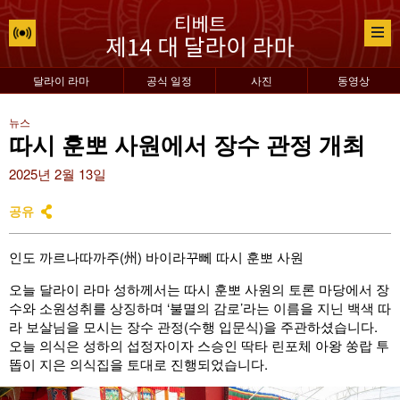
달라이 라마
공식 일정
사진
동영상
뉴스
따시 훈뽀 사원에서 장수 관정 개최
2025년 2월 13일
공유
인도 까르나따까주(州) 바이라꾸뻬 따시 훈뽀 사원
오늘 달라이 라마 성하께서는 따시 훈뽀 사원의 토론 마당에서 장
수와 소원성취를 상징하며 ‘불멸의 감로’라는 이름을 지닌 백색 따
라 보살님을 모시는 장수 관정(수행 입문식)을 주관하셨습니다.
오늘 의식은 성하의 섭정자이자 스승인 딱타 린포체 아왕 쑹랍 투
똡이 지은 의식집을 토대로 진행되었습니다.