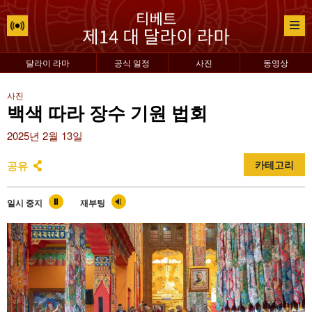
달라이 라마
공식 일정
사진
동영상
사진
백색 따라 장수 기원 법회
2025년 2월 13일
공유
카테고리
일시 중지
재부팅