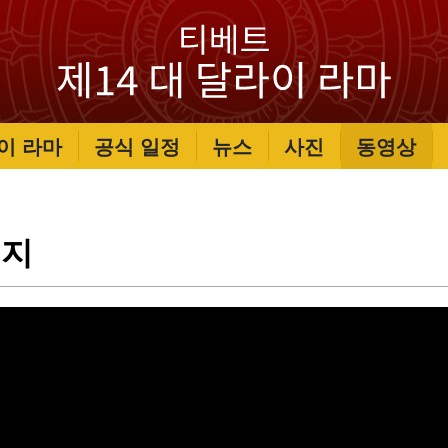
이 라마
공식 일정
뉴스
사진
동영상
시지