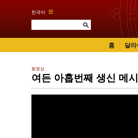
한국어
홈
달라
동영상
여든 아홉번째 생신 메