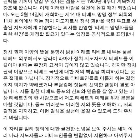
권력을 기꺼이 맡길 수 있다는 점을 저는 1960년대부터 계속해서
강조해 왔습니다. 이제 이러한 바람을 실천에 옮길 때가 되었습니
다. 오는 3월 14일에 개회하는 제14 대 티베트 망명 정부 의회의
11차 회의에서 저는 정치 지도자로서 정식 권한을 국민 투표로 선
출된 지도자에게 이양한다는 의사를 반영한 '티베트 망명자들을
위한 헌장'을 개정할 필요가 있다는 입장을 공식적으로 표명합니
다.
정치 권력 이양의 뜻을 분명히 밝힌 이래로 티베트 내부는 물론
티베트 외부에서도 달라이 라마가 정치 지도자로서 티베트를 이
끌어야 한다는 주장과 요청이 끊이지 않고 있습니다. 하지만 정치
권력 이양으로 티베트 국민에 대한 저의 책임을 회피하겠다는 뜻
은 절대로 아닙니다. 장기적으로 티베트인들을 이롭게 하는 결정
이지 의지가 약해졌거나 부담감에 짓눌려 선택한 결정이 결코 아
닙니다. 저를 향한 티베트 동포의 신뢰와 믿음을 잘 알고 있는 이
상 티베트인의 한 사람으로서 저도 티베트의 미래를 위해 본분을
다할 것입니다. 동포 여러분도 이러한 저의 뜻을 이해하고, 저의
결정을 지지하고, 이런 결심을 실천에 옮길 수 있도록 도와 주시
기 바랍니다.
이 자리를 빌려 정의에 대한 굳건한 신념을 보여 주시는 세계 여
러 나라 지도자들과 티베트인들을 변함없이 지원하고 아껴주시