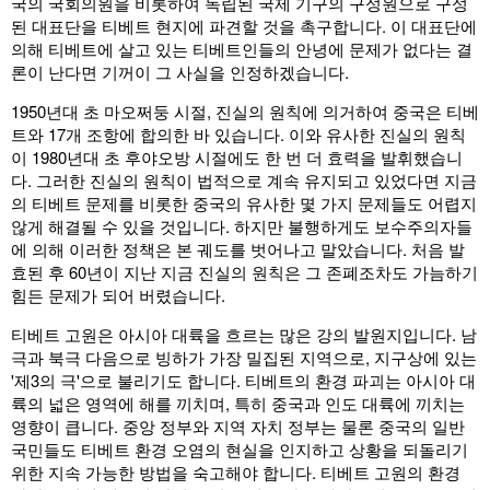
국의 국회의원을 비롯하여 독립된 국제 기구의 구성원으로 구성
된 대표단을 티베트 현지에 파견할 것을 촉구합니다. 이 대표단에
의해 티베트에 살고 있는 티베트인들의 안녕에 문제가 없다는 결
론이 난다면 기꺼이 그 사실을 인정하겠습니다.
1950년대 초 마오쩌둥 시절, 진실의 원칙에 의거하여 중국은 티베
트와 17개 조항에 합의한 바 있습니다. 이와 유사한 진실의 원칙
이 1980년대 초 후야오방 시절에도 한 번 더 효력을 발휘했습니
다. 그러한 진실의 원칙이 법적으로 계속 유지되고 있었다면 지금
의 티베트 문제를 비롯한 중국의 유사한 몇 가지 문제들도 어렵지
않게 해결될 수 있을 것입니다. 하지만 불행하게도 보수주의자들
에 의해 이러한 정책은 본 궤도를 벗어나고 말았습니다. 처음 발
효된 후 60년이 지난 지금 진실의 원칙은 그 존폐조차도 가늠하기
힘든 문제가 되어 버렸습니다.
티베트 고원은 아시아 대륙을 흐르는 많은 강의 발원지입니다. 남
극과 북극 다음으로 빙하가 가장 밀집된 지역으로, 지구상에 있는
'제3의 극'으로 불리기도 합니다. 티베트의 환경 파괴는 아시아 대
륙의 넓은 영역에 해를 끼치며, 특히 중국과 인도 대륙에 끼치는
영향이 큽니다. 중앙 정부와 지역 자치 정부는 물론 중국의 일반
국민들도 티베트 환경 오염의 현실을 인지하고 상황을 되돌리기
위한 지속 가능한 방법을 숙고해야 합니다. 티베트 고원의 환경