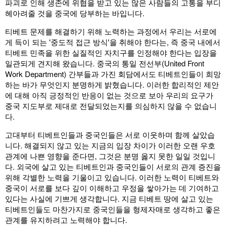
파괴로 인해 생존에 위협을 받고 있는 많은 사람들의 고통을 부디
헤아려줄 것을 중국에 당부하는 바입니다.
티베트 문제를 해결하기 위해 노력하는 과정에서 우리는 서로에
게 득이 되는 '중도적 접근 방식'을 취해야 한다는, 즉 중국 내에서
티베트 민족을 위한 실질적인 자치구를 인정해야 한다는 입장을
일관되게 견지해 왔습니다. 중국의 통일 전선부(United Front
Work Department) 간부들과 가진 회담에서도 티베트인들이 희망
하는 바가 무엇인지 분명하게 밝혔습니다. 이러한 합리적인 제안
에 대해 아직 긍정적인 반응이 없는 것으로 보아 우리의 요구가
중국 지도부로 제대로 전달되었는지를 의심하지 않을 수 없습니
다.
고대부터 티베트인들과 중국인들은 서로 이웃하며 함께 살았습
니다. 해결되지 않고 있는 지금의 입장 차이가 이러한 오랜 우호
관계에 나쁜 영향을 준다면, 그것은 분명 옳지 못한 일일 것입니
다. 외국에 살고 있는 티베트인과 중국인들이 서로의 관계 증진을
위해 각별한 노력을 기울이고 있습니다. 이러한 노력이 티베트와
중국이 서로를 보다 깊이 이해하고 우정을 쌓아가는 데 기여하고
있다는 사실에 기쁘게 생각합니다. 지금 티베트 땅에 살고 있는
티베트인들도 마찬가지로 중국인들을 형제자매로 생각하고 좋은
관계를 유지하려고 노력해야 합니다.