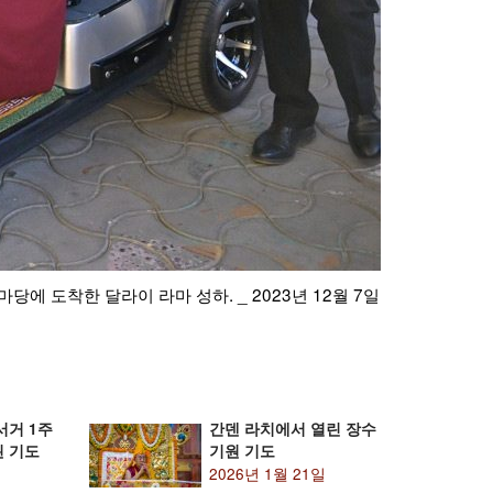
통 악기를 연주하고 있다. _ 2023년 12월 7일
인도 다람살라 
노르부)
서거 1주
간덴 라치에서 열린 장수
된 기도
기원 기도
2026년 1월 21일