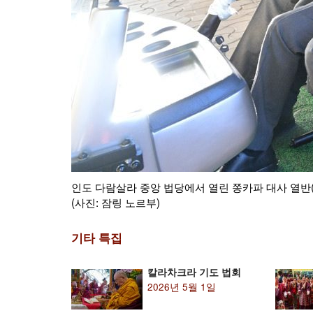
3년 12월 7일
쫑카파 대사 열반일을 기념하는 ‘간덴 암최’에 달라이 
(사진: 잠링 노르부)
기타 특집
칼라차크라 기도 법회
2026년 5월 1일