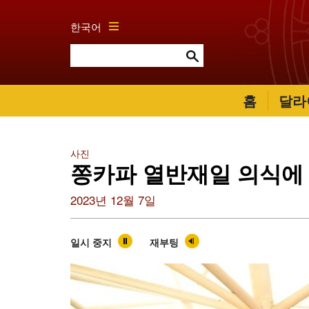
한국어
홈
달라
사진
쫑카파 열반재일 의식에
2023년 12월 7일
일시 중지
재부팅