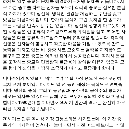
하게도 일부 종교는 문제를 해결하기는커녕 문제를 만듭니다. 서
로 다른 종교를 따르는 신자들 모두가 각각의 종교는 심오한 본질
적 가치가 있으며 정신적, 영적인 건강을 제공하는 수단을 갖고
있음을 깨닫아야 합니다. 한가지 음식이 그런 것처럼 한 종교가
모든 사람을 만족시킬 수는 없습니다. 정신적 성향이 다르듯이 어
떤 사람들은 한 종류의 가르침으로부터 유익함을 얻고 또 어떤 사
람들은 다른 종류의 가르침으로부터 유익함을 얻습니다. 각각의
신앙은 신자들이 훌륭하고 따뜻한 마음을 가질 수 있도록 만드는
능력을 가지고 있는 바, 종종 서로 모순되는 철학을 지지함에도
불구하고 모든 종교는 이러한 점에서 성공했습니다. 따라서 분열
을 조장하는 종교적 편협함과 불관용에 참여할 이유가 없으며 모
든 형태의 신앙을 마땅히 소중하게 여기고 존중해야 합니다.
이타주의의 씨앗을 더 많이 뿌려야 할 가장 중요한 곳은 분명히
국제 관계 분야입니다. 지난 몇 년 동안 세상은 극적으로 변했습
니다. 냉전의 종식, 그리고 동유럽과 구소련의 공산주의 붕괴가
새로운 역사를 열었다는 점에 우리 모두가 동의할 것이라고 생각
합니다. 1990년대를 지나면서 20세기 인간의 역사는 완전히 마무
리된 것처럼 보일 것입니다.
20세기는 인류 역사상 가장 고통스러운 시기였는데, 이 기간 중
무기의 파괴력이 엄청나게 늘어나면서 이전 어느 때보다도 더 많