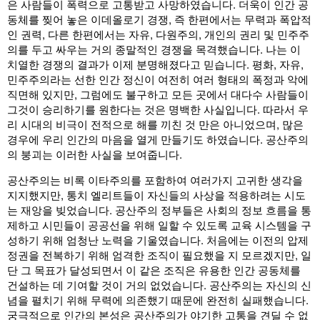
은 사람들이 폭력으로 고통받고 사망하였습니다. 더욱이 인간 공
동체를 찢어 놓은 이데올로기 경쟁, 즉 한편에서는 무력과 폭압적
인 권력, 다른 한편에서는 자유, 다원주의, 개인의 권리 및 민주주
의를 두고 싸우는 거의 종말적인 경쟁을 목격했습니다. 나는 이
치열한 경쟁의 결과가 이제 분명해졌다고 믿습니다. 평화, 자유,
민주주의라는 선한 인간 정신이 여전히 여러 형태의 폭정과 악에
직면해 있지만, 그럼에도 불구하고 모든 곳에서 대다수 사람들이
그것이 승리하기를 원한다는 것은 명백한 사실입니다. 따라서 우
리 시대의 비극이 전적으로 해를 끼친 것 만은 아니었으며, 많은
경우에 우리 인간의 마음을 열게 만들기도 하였습니다. 공산주의
의 붕괴는 이러한 사실을 보여줍니다.
공산주의는 비록 이타주의를 포함하여 여러가지 고귀한 생각을
지지했지만, 통치 엘리트들이 자신들의 사상을 적용하려는 시도
는 재앙을 빚었습니다. 공산주의 정부들은 사회의 정보 흐름을 통
제하고 시민들이 공공선을 위해 일할 수 있도록 교육 시스템을 구
성하기 위해 엄청난 노력을 기울였습니다. 처음에는 이전의 압제
정권을 전복하기 위해 엄격한 조직이 필요했을 지 모르겠지만, 일
단 그 목표가 달성되면서 이 같은 조직은 유용한 인간 공동체를
건설하는 데 기여할 것이 거의 없었습니다. 공산주의는 자신의 신
념을 펼치기 위해 무력에 의존했기 때문에 완전히 실패했습니다.
궁극적으로 인간의 본성은 공산주의가 야기한 고통을 견딜 수 없