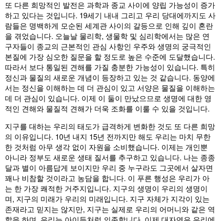
또 다른 희망적인 발전은 과학과 종교 사이에 양립 가능성이 증가
하고 있다는 것입니다. 19세기 내내 그리고 우리 당대에까지도 사
람들은 명백하게 모순된 세계관 사이의 갈등으로 인해 깊이 혼란
을 겪었습니다. 오늘날 물리학, 생물학 및 심리학에서는 많은 연
구자들이 종교의 근본적인 관심 사항인 우주와 생명의 궁극적인
본질에 가장 심오한 질문을 할 정도로 높은 수준에 도달했습니다.
따라서 보다 통일된 견해를 가질 충분한 가능성이 있습니다. 특히
정신과 물질의 새로운 개념이 등장하고 있는 것 같습니다. 동양에
서는 정신을 이해하는 데 더 관심이 있고 서양은 물질을 이해하는
데 더 관심이 있습니다. 이제 이 둘이 만났으므로 생명에 대한 영
적인 견해와 물질적 견해가 더욱 조화를 이룰 수 있을 것입니다.
지구를 대하는 우리의 태도가 급격하게 변화한 것도 또 다른 희망
의 이유입니다. 10년 내지 15년 전까지만 해도 우리는 마치 무한
한 것처럼 아무 생각 없이 자원을 소비했습니다. 이제는 개인뿐
아니라 정부도 새로운 생태 질서를 추구하고 있습니다. 나는 종종
달과 별이 아름답게 보이지만 우리 중 누구라도 그곳에서 살자면
꽤나 비참할 것이라고 농담을 합니다. 이 푸른 행성은 우리가 아
는 한 가장 쾌적한 거주지입니다. 지구의 생명이 우리의 생명이
며, 지구의 미래가 우리의 미래입니다. 지구 자체가 지각이 있는
존재라고 믿지는 않지만, 지구는 실제로 우리의 어머니와 같은 역
할을 하며, 우리는 아이들처럼 의존합니다. 이제 대자연은 우리에