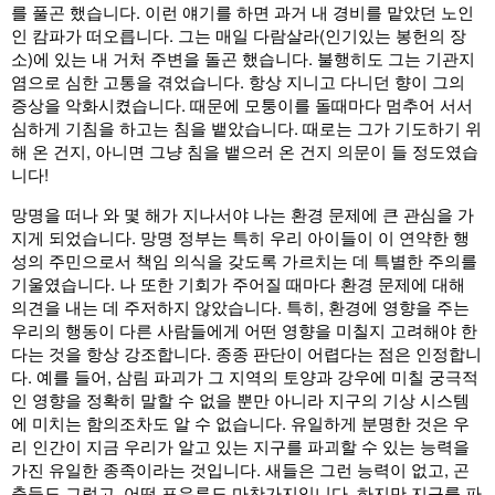
를 풀곤 했습니다. 이런 얘기를 하면 과거 내 경비를 맡았던 노인
인 캄파가 떠오릅니다. 그는 매일 다람살라(인기있는 봉헌의 장
소)에 있는 내 거처 주변을 돌곤 했습니다. 불행히도 그는 기관지
염으로 심한 고통을 겪었습니다. 항상 지니고 다니던 향이 그의
증상을 악화시켰습니다. 때문에 모퉁이를 돌때마다 멈추어 서서
심하게 기침을 하고는 침을 뱉았습니다. 때로는 그가 기도하기 위
해 온 건지, 아니면 그냥 침을 뱉으러 온 건지 의문이 들 정도였습
니다!
망명을 떠나 와 몇 해가 지나서야 나는 환경 문제에 큰 관심을 가
지게 되었습니다. 망명 정부는 특히 우리 아이들이 이 연약한 행
성의 주민으로서 책임 의식을 갖도록 가르치는 데 특별한 주의를
기울였습니다. 나 또한 기회가 주어질 때마다 환경 문제에 대해
의견을 내는 데 주저하지 않았습니다. 특히, 환경에 영향을 주는
우리의 행동이 다른 사람들에게 어떤 영향을 미칠지 고려해야 한
다는 것을 항상 강조합니다. 종종 판단이 어렵다는 점은 인정합니
다. 예를 들어, 삼림 파괴가 그 지역의 토양과 강우에 미칠 궁극적
인 영향을 정확히 말할 수 없을 뿐만 아니라 지구의 기상 시스템
에 미치는 함의조차도 알 수 없습니다. 유일하게 분명한 것은 우
리 인간이 지금 우리가 알고 있는 지구를 파괴할 수 있는 능력을
가진 유일한 종족이라는 것입니다. 새들은 그런 능력이 없고, 곤
충들도 그렇고, 어떤 포유류도 마찬가지입니다. 하지만 지구를 파