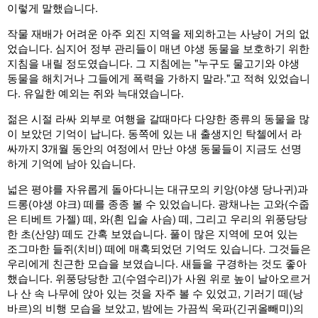
이렇게 말했습니다.
작물 재배가 어려운 아주 외진 지역을 제외하고는 사냥이 거의 없
었습니다. 심지어 정부 관리들이 매년 야생 동물을 보호하기 위한
지침을 내릴 정도였습니다. 그 지침에는 "누구도 물고기와 야생
동물을 해치거나 그들에게 폭력을 가하지 말라."고 적혀 있었습니
다. 유일한 예외는 쥐와 늑대였습니다.
젊은 시절 라싸 외부로 여행을 갈때마다 다양한 종류의 동물을 많
이 보았던 기억이 납니다. 동쪽에 있는 내 출생지인 탁첼에서 라
싸까지 3개월 동안의 여정에서 만난 야생 동물들이 지금도 선명
하게 기억에 남아 있습니다.
넓은 평야를 자유롭게 돌아다니는 대규모의 키앙(야생 당나귀)과
드롱(야생 야크) 떼를 종종 볼 수 있었습니다. 광채나는 고와(수줍
은 티베트 가젤) 떼, 와(흰 입술 사슴) 떼, 그리고 우리의 위풍당당
한 초(산양) 떼도 간혹 보였습니다. 풀이 많은 지역에 모여 있는
조그마한 들쥐(치비) 떼에 매혹되었던 기억도 있습니다. 그것들은
우리에게 친근한 모습을 보였습니다. 새들을 구경하는 것도 좋아
했습니다. 위풍당당한 고(수염수리)가 사원 위로 높이 날아오르거
나 산 속 나무에 앉아 있는 것을 자주 볼 수 있었고, 기러기 떼(낭
바르)의 비행 모습을 보았고, 밤에는 가끔씩 욱파(긴귀올빼미)의