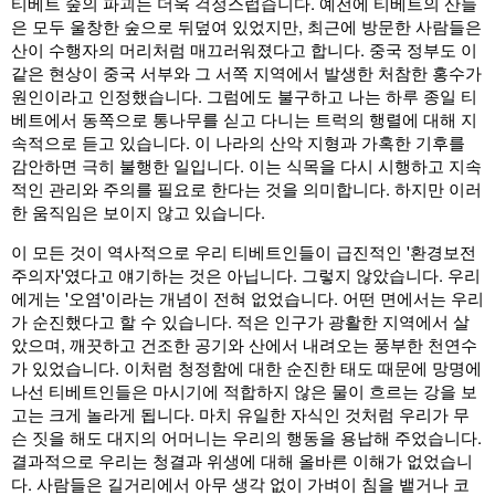
티베트 숲의 파괴는 더욱 걱정스럽습니다. 예전에 티베트의 산들
은 모두 울창한 숲으로 뒤덮여 있었지만, 최근에 방문한 사람들은
산이 수행자의 머리처럼 매끄러워졌다고 합니다. 중국 정부도 이
같은 현상이 중국 서부와 그 서쪽 지역에서 발생한 처참한 홍수가
원인이라고 인정했습니다. 그럼에도 불구하고 나는 하루 종일 티
베트에서 동쪽으로 통나무를 싣고 다니는 트럭의 행렬에 대해 지
속적으로 듣고 있습니다. 이 나라의 산악 지형과 가혹한 기후를
감안하면 극히 불행한 일입니다. 이는 식목을 다시 시행하고 지속
적인 관리와 주의를 필요로 한다는 것을 의미합니다. 하지만 이러
한 움직임은 보이지 않고 있습니다.
이 모든 것이 역사적으로 우리 티베트인들이 급진적인 '환경보전
주의자'였다고 얘기하는 것은 아닙니다. 그렇지 않았습니다. 우리
에게는 '오염'이라는 개념이 전혀 없었습니다. 어떤 면에서는 우리
가 순진했다고 할 수 있습니다. 적은 인구가 광활한 지역에서 살
았으며, 깨끗하고 건조한 공기와 산에서 내려오는 풍부한 천연수
가 있었습니다. 이처럼 청정함에 대한 순진한 태도 때문에 망명에
나선 티베트인들은 마시기에 적합하지 않은 물이 흐르는 강을 보
고는 크게 놀라게 됩니다. 마치 유일한 자식인 것처럼 우리가 무
슨 짓을 해도 대지의 어머니는 우리의 행동을 용납해 주었습니다.
결과적으로 우리는 청결과 위생에 대해 올바른 이해가 없었습니
다. 사람들은 길거리에서 아무 생각 없이 가벼이 침을 뱉거나 코