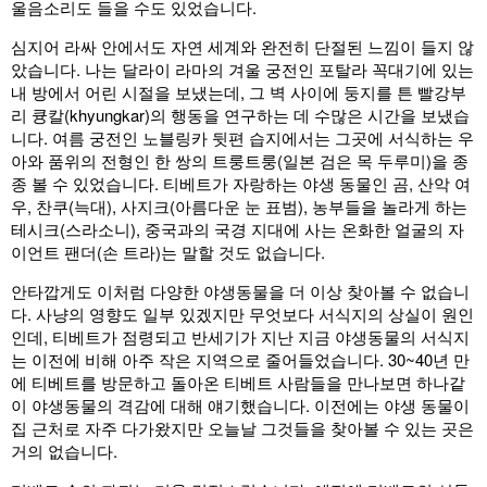
울음소리도 들을 수도 있었습니다.
심지어 라싸 안에서도 자연 세계와 완전히 단절된 느낌이 들지 않
았습니다. 나는 달라이 라마의 겨울 궁전인 포탈라 꼭대기에 있는
내 방에서 어린 시절을 보냈는데, 그 벽 사이에 둥지를 튼 빨강부
리 큥칼(khyungkar)의 행동을 연구하는 데 수많은 시간을 보냈습
니다. 여름 궁전인 노블링카 뒷편 습지에서는 그곳에 서식하는 우
아와 품위의 전형인 한 쌍의 트룽트룽(일본 검은 목 두루미)을 종
종 볼 수 있었습니다. 티베트가 자랑하는 야생 동물인 곰, 산악 여
우, 찬쿠(늑대), 사지크(아름다운 눈 표범), 농부들을 놀라게 하는
테시크(스라소니), 중국과의 국경 지대에 사는 온화한 얼굴의 자
이언트 팬더(손 트라)는 말할 것도 없습니다.
안타깝게도 이처럼 다양한 야생동물을 더 이상 찾아볼 수 없습니
다. 사냥의 영향도 일부 있겠지만 무엇보다 서식지의 상실이 원인
인데, 티베트가 점령되고 반세기가 지난 지금 야생동물의 서식지
는 이전에 비해 아주 작은 지역으로 줄어들었습니다. 30~40년 만
에 티베트를 방문하고 돌아온 티베트 사람들을 만나보면 하나같
이 야생동물의 격감에 대해 얘기했습니다. 이전에는 야생 동물이
집 근처로 자주 다가왔지만 오늘날 그것들을 찾아볼 수 있는 곳은
거의 없습니다.